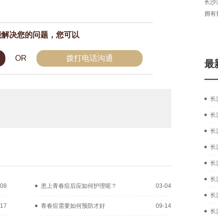
长沙
拥有
能解决您的问题，您可以
OR
拨打电话沟通
最
长
长
长
长
长
长
-08
患上青春痘后应如何护理呢？
03-04
长
-17
青春痘需要如何预防才好
09-14
长