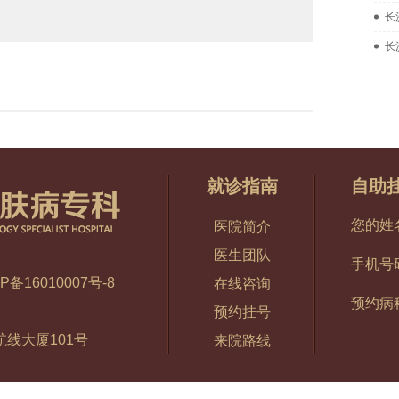
长
长
就诊指南
自助
您的姓
医院简介
医生团队
手机号
P备16010007号-8
在线咨询
预约病
预约挂号
线大厦101号
来院路线