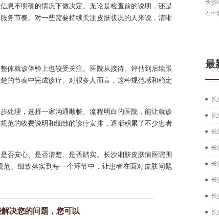
长沙湘肤皮肤病医院医生，从事皮肤病临床工作多年，
长沙
在信息不明确的情况下做决定。无论是检查前的说明，还是
拥有扎实的中西医结合治疗皮肤疑难...
[详细]
在中
的服务节奏。对一些需要持续关注皮肤状况的人来说，清晰
在线咨询
预约挂号
最
在整体就诊体验上也较受关注。医院从接待、评估到后续跟
清楚的节奏中完成诊疗。对很多人而言，这种规范感和稳定
长
逐步处理，选择一家沟通顺畅、流程明白的医院，能让就诊
长
过规范的收费说明和细致的诊疗安排，逐渐积累了不少患者
长
长
中是否安心、是否清楚、是否踏实。长沙湘肤皮肤病医院围
长
规范、细致落实到每一个环节中，让患者在面对皮肤问题
长
长
能解决您的问题，您可以
长