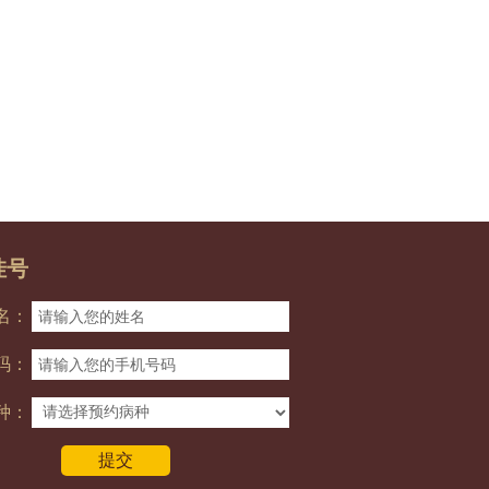
挂号
名：
码：
种：