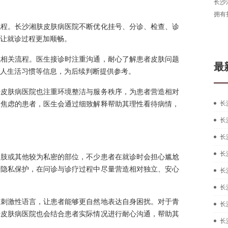
长沙湘肤皮肤病医院
拥有扎实的中西医结合
流程。长沙湘肤皮肤病医院不断优化挂号、分诊、检查、诊
让就诊过程更加顺畅。
成相关流程。医生接诊时注重沟通，耐心了解患者皮肤问题
最
人生活习惯等信息，为后续判断提供参考。
肤皮肤病医院也注重环境整洁与服务秩序，为患者营造相对
为焦虑的患者，医生会通过细致解释帮助其理性看待病情，
长
长
长
长
四肢或其他较为私密的部位，不少患者在就诊时会担心尴尬
者隐私保护，在问诊与诊疗过程中尽量营造相对独立、安心
长
长
用刺激性语言，让患者能够更自然地表达自身困扰。对于青
长
肤皮肤病医院也会结合患者实际情况进行耐心沟通，帮助其
长