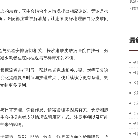
长沙
拥有
状态的患者，医生会结合个人情况提出相应建议。无论是检
项，医院都注重讲解清楚，让患者更好地理解自身皮肤问
最
也与流程安排密切相关。长沙湘肤皮肤病医院在挂号、分
减少患者在院内往返与等待带来的不便。
长
会根据流程进行引导，帮助患者完成相关步骤。对需要复诊
长
情变化提醒复查时间与护理重点，使后续诊疗更有条理。规
长
受到更多便利。
长
长
也与日常护理、饮食作息、情绪管理等因素有关。长沙湘肤
长
医生会根据患者皮肤情况说明用药方式、注意事项以及可能
长
带来的影响。
长
给予清洁、保湿、防晒、饮食、作息等方面的护理建议。通