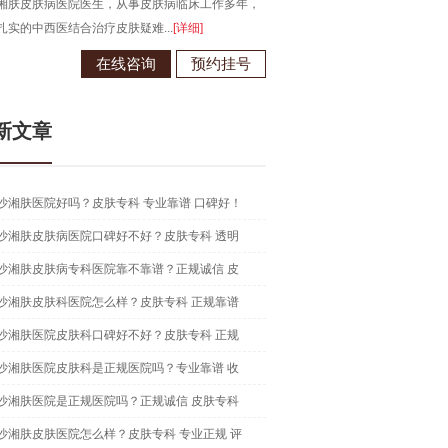
湘肤皮肤病医院医生，从事皮肤病临床工作多年，
长沙湘肤皮肤病医院医生，从事皮
扎实的中西医结合治疗皮肤疑难...
[详细]
在中西医结合治疗皮肤病领域有独到.
在线咨询
预约挂号
在线咨
新文章
沙湘肤医院好吗？皮肤专科 专业靠谱 口碑好！
沙湘肤皮肤病医院口碑好不好？皮肤专科 透明
沙湘肤皮肤病专科医院靠不靠谱？正规诚信 皮
沙湘肤皮肤科医院怎么样？皮肤专科 正规靠谱
沙湘肤医院皮肤科口碑好不好？皮肤专科 正规
沙湘肤医院皮肤科是正规医院吗？专业靠谱 收
沙湘肤医院是正规医院吗？正规诚信 皮肤专科
沙湘肤皮肤医院怎么样？皮肤专科 专业正规 评