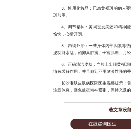
3、慎用化妆品：已患黄褐斑的病人
斑加重。
4、调节精神：黄褐斑发病还和精神
愉快，心情开朗。
5、内调外治：一些身体内部因素导
泌功能紊乱，如卵巢肿瘤、子宫肌瘤、月经
6、正确清洁皮肤：当脸上出现黄褐斑
情有缓解作用，并且做到不用刺激性强的香
长沙湘肤皮肤病医院医生温馨提示：
注意休息，避免熬夜精神紧张，保持充足的
若文章没
在线咨询医生