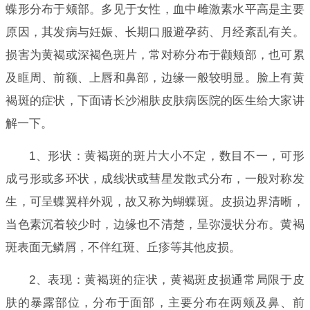
蝶形分布于颊部。多见于女性，血中雌激素水平高是主要
原因，其发病与妊娠、长期口服避孕药、月经紊乱有关。
损害为黄褐或深褐色斑片，常对称分布于颧颊部，也可累
及眶周、前额、上唇和鼻部，边缘一般较明显。脸上有黄
褐斑的症状，下面请长沙湘肤皮肤病医院的医生给大家讲
解一下。
1、形状：黄褐斑的斑片大小不定，数目不一，可形
成弓形或多环状，成线状或彗星发散式分布，一般对称发
生，可呈蝶翼样外观，故又称为蝴蝶斑。皮损边界清晰，
当色素沉着较少时，边缘也不清楚，呈弥漫状分布。黄褐
斑表面无鳞屑，不伴红斑、丘疹等其他皮损。
2、表现：黄褐斑的症状，黄褐斑皮损通常局限于皮
肤的暴露部位，分布于面部，主要分布在两颊及鼻、前