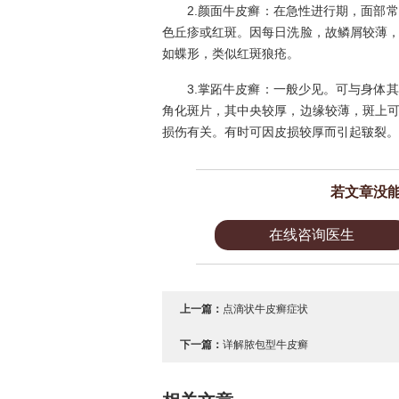
2.颜面牛皮癣：在急性进行期，面部
色丘疹或红斑。因每日洗脸，故鳞屑较薄
如蝶形，类似红斑狼疮。
3.掌跖牛皮癣：一般少见。可与身体
角化斑片，其中央较厚，边缘较薄，斑上
损伤有关。有时可因皮损较厚而引起皲裂。
若文章没
在线咨询医生
上一篇：
点滴状牛皮癣症状
下一篇：
详解脓包型牛皮癣