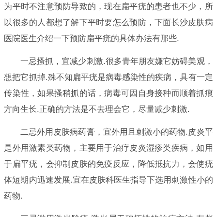
为平时不注意预防导致的，现在扁平疣的患者也不少，所
以很多的人都想了解下平时要怎么预防，下面长沙皮肤病
医院医生介绍一下预防扁平疣的具体办法有那些.
一忌搔抓，宜减少刺激.很多青年朋友嫌它妨碍美观，
想把它抓掉.殊不知扁平疣是病毒感染性的疾病，具有一定
传染性，如果搔稍抓的话，病毒可因自身接种而顺着抓痕
方向生长.正确的方法是不去理会它，尽量减少刺激.
二忌外用皮肤病药膏，宜外用且刺激小的药物.皮炎平
是外用激素类药物，主要用于治疗皮炎湿疹类疾病，如用
于扁平疣，会抑制皮肤的免疫反应，降低抵抗力，会使疣
体短期内迅速发展.宜在皮肤科医生指导下选用刺激性小的
药物.